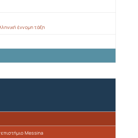
λληνική έννομη τάξη
ανεπιστήμιο Messina