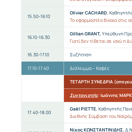
Olivier CACHARD
, Καθηγητή
15.50-16.10
Το εφαρμοστέο δίκαιο στις 
Gillian GRANT,
Υπεύθυνη Προ
16.10-16.30
Γιατί δεν τίθεται σε ισχύ η
16.30-17.10
Συζήτηση
17.10-17.40
Διάλειμμα – Καφές
ΤΕΤΑΡΤΗ ΣΥΝΕΔΡΙΑ (απογευ
Συντονιστής
:
Ιωάννης ΜΑΡ
Gaël PIETTE
, Καθηγητής Πα
17.40-18.00
Διεθνής Σύμβαση του Ναϊρόμ
Νίκος ΚΩΝΣΤΑΝΤΙΝΙΔΗΣ
, Δ