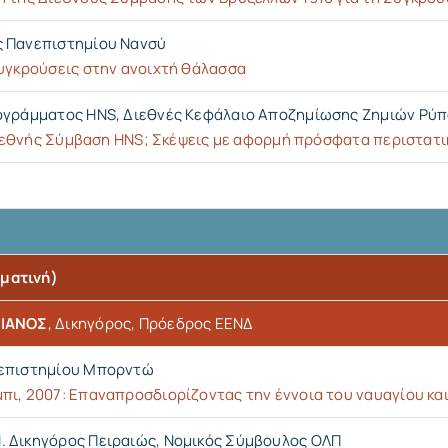
ς Πανεπιστημίου Νανσύ
συγκρούσεις στην ανοιχτή θάλασσα
γράμματος HNS, Διεθνές Κεφάλαιο Αποζημίωσης Ζημιών Ρύπ
 Διεθνής Σύμβαση HNS; Σκέψεις με αφορμή πρόσφατα περιστατ
ματινή)
ΚΙΑΝΟΣ
, Δικηγόρος, Πρόεδρος ΕΕΝΔ
νεπιστημίου Μπορντώ
πι, 2007: Επαναπροσδιορίζοντας την έννοια του ναυαγίου κα
.Ν. Δικηγόρος Πειραιώς, Νομικός Σύμβουλος ΟΛΠ