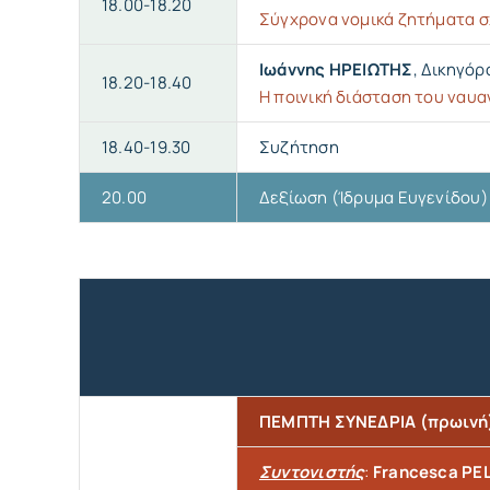
18.00-18.20
Σύγχρονα νομικά ζητήματα σ
Ιωάννης ΗΡΕΙΩΤΗΣ
,
Δικηγόρ
18.20-18.40
Η ποινική διάσταση του ναυα
18.40-19.30
Συζήτηση
20.00
Δεξίωση (Ίδρυμα Ευγενίδου)
ΠΕΜΠΤΗ ΣΥΝΕΔΡΙΑ (πρωινή
Συντονιστής
:
Francesca PE