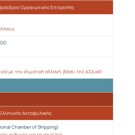
 Πρόεδρος Οργανωτικής Επιτροπής
κλήσεις
RGO
ά με την κλιματική αλλαγή, βάσει της ΔΣΔικΘ
-Ελληνικής Ακτοφυλακής
ional Chamber of Shipping)
ος κίνδυνος για τη ναυτιλία;