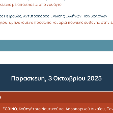
χετικά με απαιτήσεις από ναυάγιο
ος Πειραιώς, Αντιπρόεδρος Ένωσης
Ελλήνων Ποινικολόγων
γίου: εμπλεκόμενα πρόσωπα και όρια ποινικής ευθύνης στην ε
Παρασκευή, 3 Οκτωβρίου 2025
)
LLEGRINO
, Καθηγήτρια Ναυτικού και Αεροπορικού Δικαίου, Π