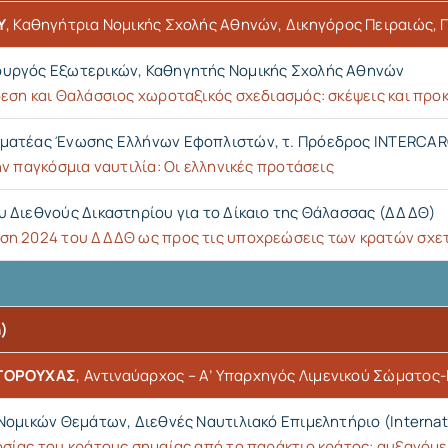
Υ
, Καθηγήτρια Νομικής Σχολής Αθηνών, Δικηγόρος Πειραιώς,
ουργός Εξωτερικών, Καθηγητής Νομικής Σχολής Αθηνών
εση και Θαλάσσιος χωροταξικός σχεδιασμός: σκέψεις και προ
μματέας Ένωσης Ελλήνων Εφοπλιστών, τ. Πρόεδρος INTERCA
ν παγκόσμια ναυτιλία: Οι ελληνικές προτάσεις
υ Διεθνούς Δικαστηρίου για το Δίκαιο της Θάλασσας (ΔΔΔΘ)
η 2024 του ΔΔΔΘ ως προς τις υποχρεώσεις των κρατών σχετικ
)
ΤΟΡΟΥΧΑΣ
, Αντιναύαρχος – Α’ Υπαρχηγός Λιμενικού Σώματος
Νομικών Θεμάτων, Διεθνές Ναυτιλιακό Επιμελητήριο (Internat
ίας του κράτους σημαίας από το παράκτιο κράτος: αυξανόμεν