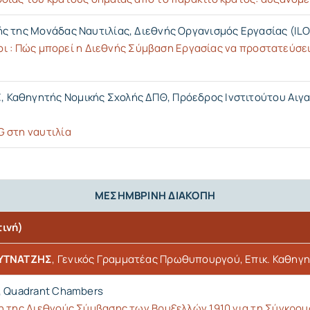
ής της Μονάδας Ναυτιλίας, Διεθνής Οργανισμός Εργασίας (ILO
υνοι : Πώς μπορεί η Διεθνής Σύμβαση Εργασίας να προστατεύσε
Σ
, Καθηγητής Νομικής Σχολής ΔΠΘ, Πρόεδρος Ινστιτούτου Αιγα
 στη ναυτιλία
ΜΕΣΗΜΒΡΙΝΗ ΔΙΑΚΟΠΗ
ινή)
ΟΥΤΝΑΤΖΗΣ
, Γενικός Γραμματέας Πρωθυπουργού, Επικ. Καθηγ
ς, Quadrant Chambers
η της Διεθνούς Σύμβασης των Βρυξελλών 1910 για τη Σύγκρου