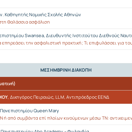
Αν. Καθηγητής Νομικής Σχολής Αθηνών
 στη θαλάσσια ασφάλιση
επιστημίου Swansea, Διευθυντής Ινστιτούτου Διεθνούς Ναυτι
επηρεάσει την ασφαλιστική πρακτική; Τι επιφυλάσσει για το
ΜΕΣΗΜΒΡΙΝΗ ΔΙΑΚΟΠΗ
ματινή)
ΜΟΥ
, Δικηγόρος Πειραιώς, LLM, Αντιπρόεδρος ΕΕΝΔ
 Πανεπιστημίου Queen Mary
Ν ή από συμβάντα επί πλοίων κινούμενων μέσω ΤΝ: αντικειμεν
 Πανεπιστημίου Abo Academy – Φινλανδία