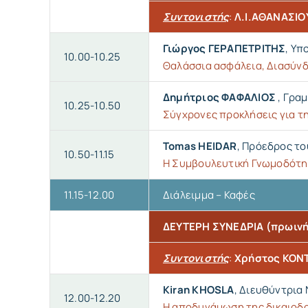
Συντονιστής
:
Λ.Ι.ΑΘΑΝΑΣΙΟ
Γιώργος ΓΕΡΑΠΕΤΡΙΤΗΣ
, Υπ
10.00-10.25
Θαλάσσια ασφάλεια, Διασύνδ
Δημήτριος ΦΑΦΑΛΙΟΣ
, Γρα
10.25-10.50
Σύγχρονες προκλήσεις για τη
Tomas HEIDAR
, Πρόεδρος το
10.50-11.15
H Συμβουλευτική Γνωμοδότησ
11.15-12.00
Διάλειμμα – Καφές
ΔΕΥΤΕΡΗ ΣΥΝΕΔΡΙΑ (πρωινή
Συντονιστής
:
Χρήστος ΚΟΝ
Kiran KHOSLA
, Διευθύντρια 
12.00-12.20
Η αποδυνάμωση της δικαιοδοσ